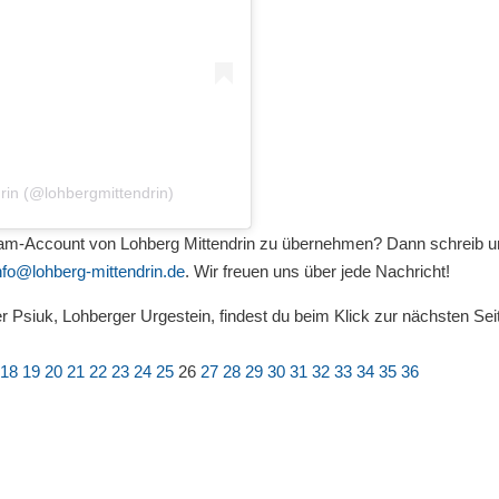
drin (@lohbergmittendrin)
ram-Account von Lohberg Mittendrin zu übernehmen? Dann schreib u
nfo@lohberg-mittendrin.de
. Wir freuen uns über jede Nachricht!
Psiuk, Lohberger Urgestein, findest du beim Klick zur nächsten Sei
18
19
20
21
22
23
24
25
26
27
28
29
30
31
32
33
34
35
36