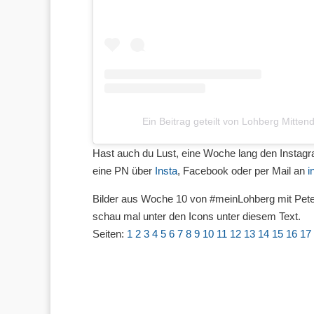
Ein Beitrag geteilt von Lohberg Mitten
Hast auch du Lust, eine Woche lang den Instag
eine PN über
Insta
, Facebook oder per Mail an
i
Bilder aus Woche 10 von #meinLohberg mit Peter 
schau mal unter den Icons unter diesem Text.
Seiten:
1
2
3
4
5
6
7
8
9
10
11
12
13
14
15
16
17