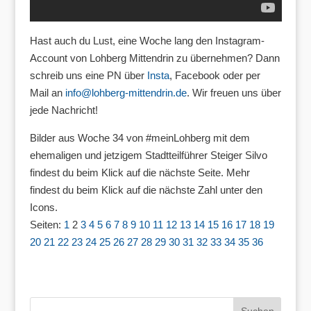
Hast auch du Lust, eine Woche lang den Instagram-
Account von Lohberg Mittendrin zu übernehmen? Dann
schreib uns eine PN über
Insta
, Facebook oder per
Mail an
info@lohberg-mittendrin.de
. Wir freuen uns über
jede Nachricht!
Bilder aus Woche 34 von #meinLohberg mit dem
ehemaligen und jetzigem Stadtteilführer Steiger Silvo
findest du beim Klick auf die nächste Seite. Mehr
findest du beim Klick auf die nächste Zahl unter den
Icons.
Seiten:
1
2
3
4
5
6
7
8
9
10
11
12
13
14
15
16
17
18
19
20
21
22
23
24
25
26
27
28
29
30
31
32
33
34
35
36