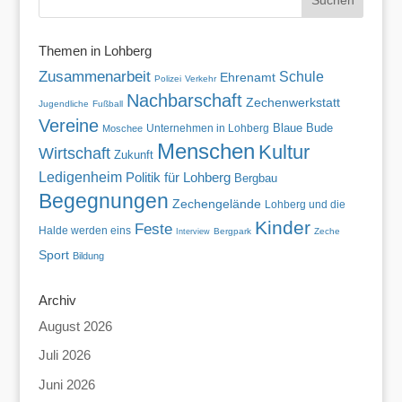
Themen in Lohberg
Zusammenarbeit
Schule
Ehrenamt
Polizei
Verkehr
Nachbarschaft
Zechenwerkstatt
Jugendliche
Fußball
Vereine
Blaue Bude
Unternehmen in Lohberg
Moschee
Menschen
Kultur
Wirtschaft
Zukunft
Ledigenheim
Politik für Lohberg
Bergbau
Begegnungen
Zechengelände
Lohberg und die
Kinder
Feste
Halde werden eins
Bergpark
Zeche
Interview
Sport
Bildung
Archiv
August 2026
Juli 2026
Juni 2026