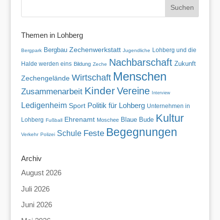
Themen in Lohberg
Zechenwerkstatt
Bergbau
Lohberg und die
Bergpark
Jugendliche
Nachbarschaft
Zukunft
Halde werden eins
Bildung
Zeche
Menschen
Wirtschaft
Zechengelände
Kinder
Vereine
Zusammenarbeit
Interview
Ledigenheim
Politik für Lohberg
Sport
Unternehmen in
Kultur
Ehrenamt
Blaue Bude
Lohberg
Moschee
Fußball
Begegnungen
Feste
Schule
Verkehr
Polizei
Archiv
August 2026
Juli 2026
Juni 2026