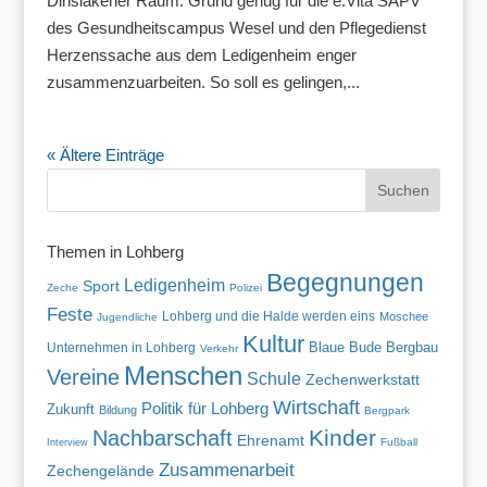
Dinslakener Raum. Grund genug für die e.Vita SAPV
des Gesundheitscampus Wesel und den Pflegedienst
Herzenssache aus dem Ledigenheim enger
zusammenzuarbeiten. So soll es gelingen,...
« Ältere Einträge
Themen in Lohberg
Begegnungen
Ledigenheim
Sport
Zeche
Polizei
Feste
Lohberg und die Halde werden eins
Moschee
Jugendliche
Kultur
Blaue Bude
Unternehmen in Lohberg
Bergbau
Verkehr
Menschen
Vereine
Schule
Zechenwerkstatt
Wirtschaft
Politik für Lohberg
Zukunft
Bildung
Bergpark
Kinder
Nachbarschaft
Ehrenamt
Fußball
Interview
Zusammenarbeit
Zechengelände