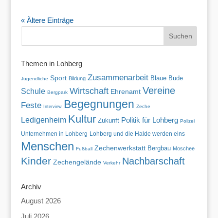
« Ältere Einträge
Themen in Lohberg
Zusammenarbeit
Sport
Blaue Bude
Bildung
Jugendliche
Vereine
Wirtschaft
Schule
Ehrenamt
Bergpark
Begegnungen
Feste
Zeche
Interview
Kultur
Ledigenheim
Politik für Lohberg
Zukunft
Polizei
Unternehmen in Lohberg
Lohberg und die Halde werden eins
Menschen
Zechenwerkstatt
Bergbau
Moschee
Fußball
Kinder
Nachbarschaft
Zechengelände
Verkehr
Archiv
August 2026
Juli 2026