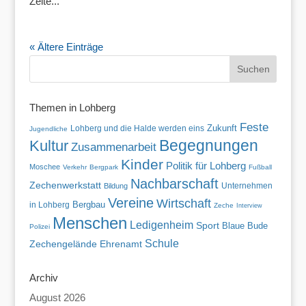
Zelte...
« Ältere Einträge
Themen in Lohberg
Feste
Zukunft
Lohberg und die Halde werden eins
Jugendliche
Begegnungen
Kultur
Zusammenarbeit
Kinder
Politik für Lohberg
Moschee
Verkehr
Bergpark
Fußball
Nachbarschaft
Zechenwerkstatt
Unternehmen
Bildung
Vereine
Wirtschaft
in Lohberg
Bergbau
Zeche
Interview
Menschen
Ledigenheim
Sport
Blaue Bude
Polizei
Schule
Zechengelände
Ehrenamt
Archiv
August 2026