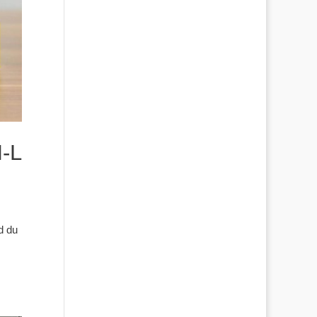
M-L
d du