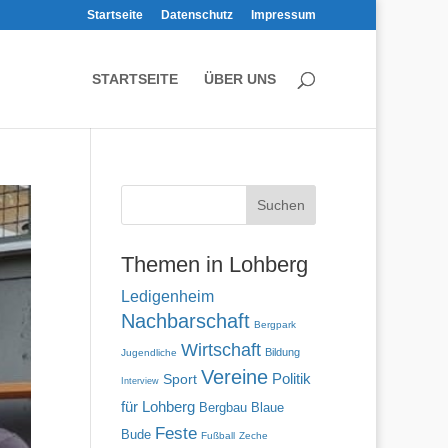
Startseite
Datenschutz
Impressum
STARTSEITE
ÜBER UNS
Themen in Lohberg
Ledigenheim
Nachbarschaft
Bergpark
Wirtschaft
Bildung
Jugendliche
Vereine
Politik
Sport
Interview
für Lohberg
Blaue
Bergbau
Feste
Bude
Fußball
Zeche