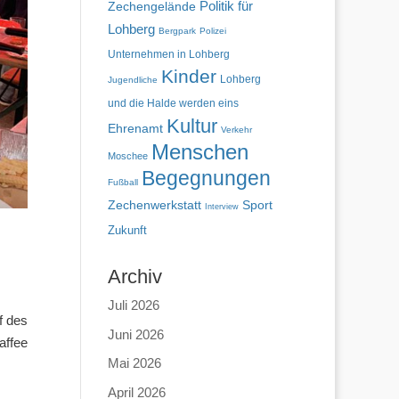
Politik für
Zechengelände
Lohberg
Bergpark
Polizei
Unternehmen in Lohberg
Kinder
Lohberg
Jugendliche
und die Halde werden eins
Kultur
Ehrenamt
Verkehr
Menschen
Moschee
Begegnungen
Fußball
Zechenwerkstatt
Sport
Interview
Zukunft
Archiv
Juli 2026
f des
Juni 2026
affee
Mai 2026
April 2026