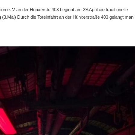
 e. V an der Hünxerstr. 403 beginnt am 29.April die traditionelle
(3.Mai) Durch die Toreinfahrt an der Hünxerstraße 403 gelangt man 