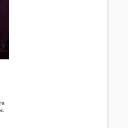
im:
rl.