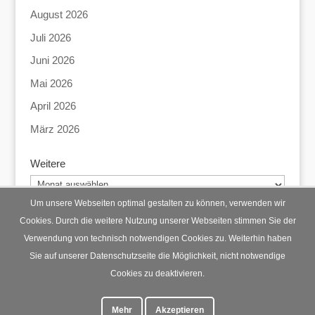
August 2026
Juli 2026
Juni 2026
Mai 2026
April 2026
März 2026
Weitere
Weitere
Um unsere Webseiten optimal gestalten zu können, verwenden wir
Cookies. Durch die weitere Nutzung unserer Webseiten stimmen Sie der
Verwendung von technisch notwendigen Cookies zu. Weiterhin haben
Startseite
Datenschutz
Impressum
Sie auf unserer Datenschutzseite die Möglichkeit, nicht notwendige
Cookies zu deaktivieren.
Mehr
Akzeptieren