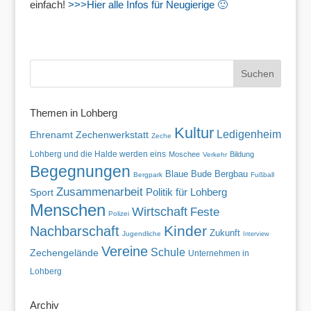
einfach!
>>>Hier alle Infos für Neugierige 🙂
Themen in Lohberg
Kultur
Ledigenheim
Zechenwerkstatt
Ehrenamt
Zeche
Lohberg und die Halde werden eins
Moschee
Bildung
Verkehr
Begegnungen
Blaue Bude
Bergbau
Bergpark
Fußball
Zusammenarbeit
Politik für Lohberg
Sport
Menschen
Wirtschaft
Feste
Polizei
Kinder
Nachbarschaft
Zukunft
Jugendliche
Interview
Vereine
Schule
Zechengelände
Unternehmen in
Lohberg
Archiv