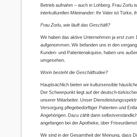
Betrieb aufnahm – auch in Lohberg. Frau Zorlu i
interkulturellen Miteinander: Ihr Vater ist Türke
Frau Zorlu, wie läuft das Geschäft?
Wir haben das aktive Unternehmen ja erst zum 
aufgenommen. Wir befanden uns in den vergan
Kunden- und Patientenakquise, haben uns auße
umgesehen.
Worin besteht die Geschäftsidee?
Hauptsächlich bieten wir kultursensible häuslich
Der Schwerpunkt liegt auf der deutsch-türkisc
unserer Mitarbeiter. Unser Dienstleistungsspekt
Versorgung pflegebedürftiger Patienten und Entl
Angehörigen. Dazu zählt dann selbstverständlic
angefangen bei der Apotheke, über Friseurdienst
Wir sind in der Gesamtheit der Meinung, dass Din