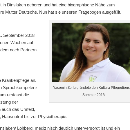
st in Dinslaken geboren und hat eine biographische Nähe zum
, ihre Mutter Deutsche. Nun hat sie unseren Fragebogen ausgefüllt.
1. September 2018
genen Wochen auf
rdem nach Partnern
e Krankenpflege an.
hen Sprachkompetenz
Yasemin Zorlu gründete den Kultura Pflegediens
rum umfasst die
Sommer 2018.
astung der
h auch das Umfeld,
, Hausnotruf bis zur Physiotherapie.
slaken/ Lohberg, medizinisch deutlich unterversorgt ist und ein