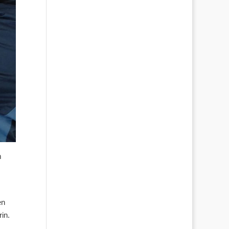
m
en
in.