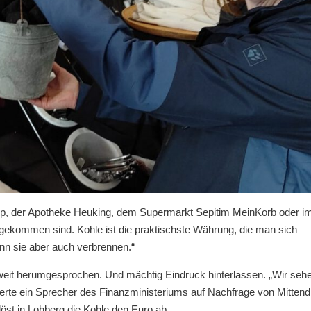
Talip, der Apotheke Heuking, dem Supermarkt Sepitim MeinKorb oder i
r gekommen sind. Kohle ist die praktischste Währung, die man sich
nn sie aber auch verbrennen.“
sweit herumgesprochen. Und mächtig Eindruck hinterlassen. „Wir seh
erte ein Sprecher des Finanzministeriums auf Nachfrage von Mittendr
 löst in Lohberg die Kohle den Euro ab.