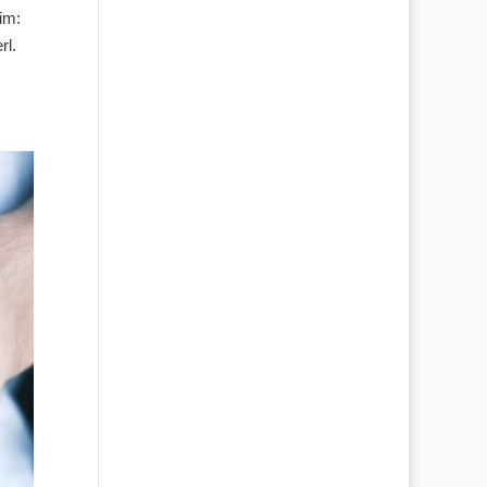
im:
rl.