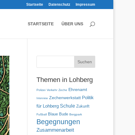
Startseite
Datenschutz
Impressum
STARTSEITE
ÜBER UNS
Themen in Lohberg
Ehrenamt
Polizei
Verkehr
Zeche
Politik
Zechenwerkstatt
Interview
für Lohberg
Schule
Zukunft
Blaue Bude
Fußball
Bergpark
Begegnungen
Zusammenarbeit