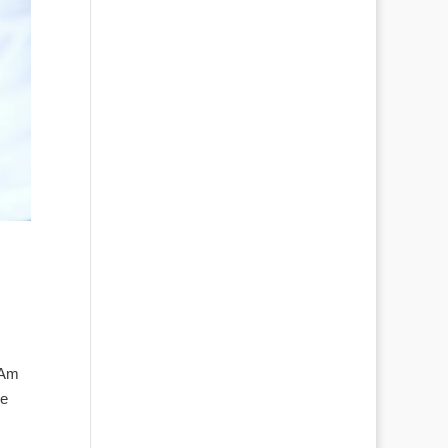
 Am
te