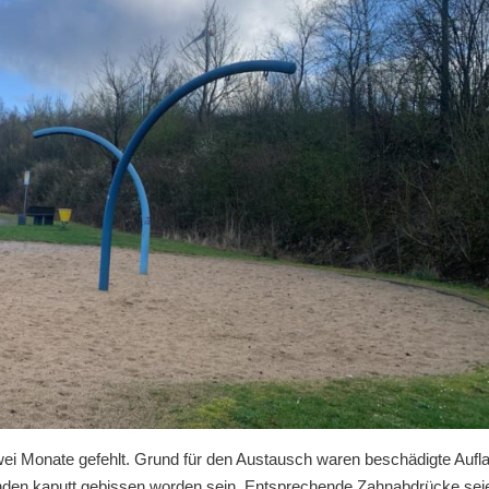
ei Monate gefehlt. Grund für den Austausch waren beschädigte Aufl
nden kaputt gebissen worden sein. Entsprechende Zahnabdrücke sei