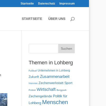
Startseite
Datenschutz
Impressum
STARTSEITE
ÜBER UNS
Themen in Lohberg
Unternehmen in Lohberg
Fußball
n
Zusammenarbeit
Zukunft
Zechenwerkstatt
Sport
Interview
Wirtschaft
Polizei
Bergpark
Politik für
Zechengelände
Menschen
Lohberg