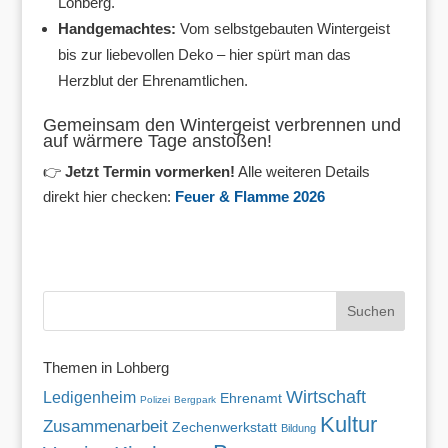
Lohberg.
Handgemachtes:
Vom selbstgebauten Wintergeist
bis zur liebevollen Deko – hier spürt man das
Herzblut der Ehrenamtlichen.
Gemeinsam den Wintergeist verbrennen und
auf wärmere Tage anstoßen!
👉
Jetzt Termin vormerken!
Alle weiteren Details
direkt hier checken:
Feuer & Flamme 2026
Themen in Lohberg
Wirtschaft
Ledigenheim
Ehrenamt
Polizei
Bergpark
Kultur
Zusammenarbeit
Zechenwerkstatt
Bildung