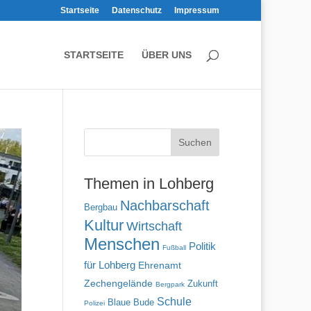
Startseite
Datenschutz
Impressum
STARTSEITE
ÜBER UNS
Themen in Lohberg
Nachbarschaft
Bergbau
Kultur
Wirtschaft
Menschen
Politik
Fußball
für Lohberg
Ehrenamt
Zechengelände
Zukunft
Bergpark
Schule
Blaue Bude
Polizei