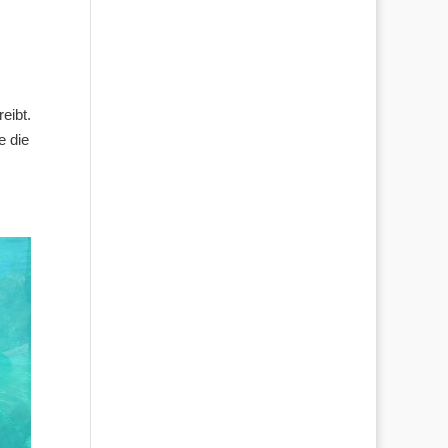
eibt.
e die