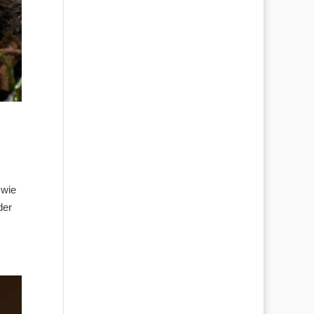
 wie
der