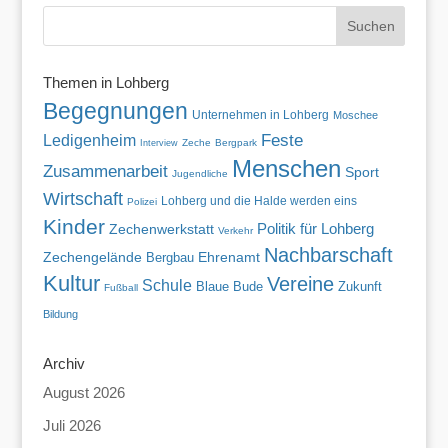
Themen in Lohberg
Begegnungen
Unternehmen in Lohberg
Moschee
Feste
Ledigenheim
Zeche
Bergpark
Interview
Menschen
Zusammenarbeit
Sport
Jugendliche
Wirtschaft
Lohberg und die Halde werden eins
Polizei
Kinder
Politik für Lohberg
Zechenwerkstatt
Verkehr
Nachbarschaft
Zechengelände
Ehrenamt
Bergbau
Kultur
Vereine
Schule
Blaue Bude
Zukunft
Fußball
Bildung
Archiv
August 2026
Juli 2026