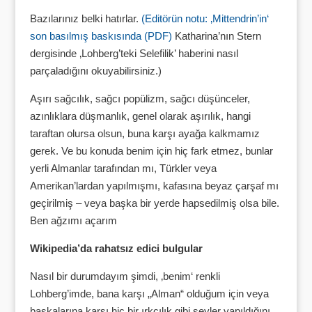
Bazılarınız belki hatırlar.
(Editörün notu: ‚Mittendrin’in‘
son basılmış baskısında (PDF)
Katharina’nın Stern
dergisinde ‚Lohberg’teki Selefilik’ haberini nasıl
parçaladığını okuyabilirsiniz.)
Aşırı sağcılık, sağcı popülizm, sağcı düşünceler,
azınlıklara düşmanlık, genel olarak aşırılık, hangi
taraftan olursa olsun, buna karşı ayağa kalkmamız
gerek. Ve bu konuda benim için hiç fark etmez, bunlar
yerli Almanlar tarafından mı, Türkler veya
Amerikan’lardan yapılmışmı, kafasına beyaz çarşaf mı
geçirilmiş – veya başka bir yerde hapsedilmiş olsa bile.
Ben ağzımı açarım
Wikipedia’da rahatsız edici bulgular
Nasıl bir durumdayım şimdi, ‚benim‘ renkli
Lohberg’imde, bana karşı „Alman“ olduğum için veya
başkalarına karşı hiç bir ırkçılık gibi şeyler yapıldığını