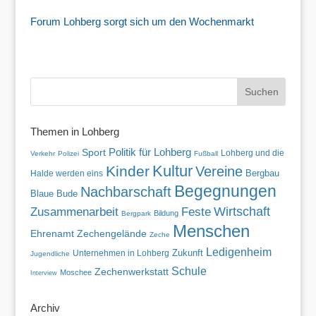
Forum Lohberg sorgt sich um den Wochenmarkt
Themen in Lohberg
Politik für Lohberg
Sport
Lohberg und die
Verkehr
Polizei
Fußball
Kultur
Kinder
Vereine
Halde werden eins
Bergbau
Begegnungen
Nachbarschaft
Blaue Bude
Wirtschaft
Zusammenarbeit
Feste
Bildung
Bergpark
Menschen
Ehrenamt
Zechengelände
Zeche
Ledigenheim
Zukunft
Unternehmen in Lohberg
Jugendliche
Schule
Zechenwerkstatt
Moschee
Interview
Archiv