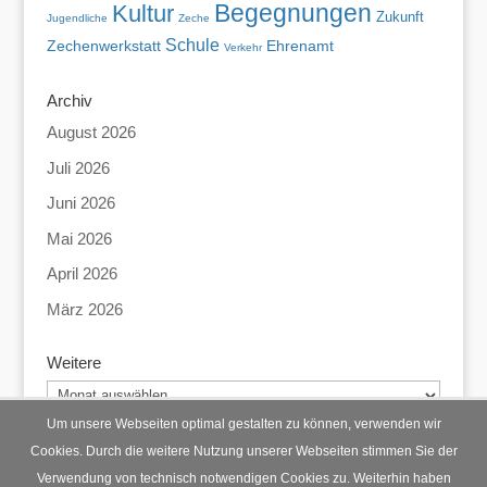
Begegnungen
Kultur
Zukunft
Jugendliche
Zeche
Schule
Zechenwerkstatt
Ehrenamt
Verkehr
Archiv
August 2026
Juli 2026
Juni 2026
Mai 2026
April 2026
März 2026
Weitere
Weitere
Um unsere Webseiten optimal gestalten zu können, verwenden wir
Cookies. Durch die weitere Nutzung unserer Webseiten stimmen Sie der
Verwendung von technisch notwendigen Cookies zu. Weiterhin haben