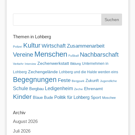
Themen in Lohberg
Kultur
Wirtschaft
Zusammenarbeit
Polizei
Menschen
Vereine
Nachbarschaft
Fußball
Zechenwerkstatt
Unternehmen in
Bildung
Verkehr
Interview
Zechengelände
Lohberg
Lohberg und die Halde werden eins
Begegnungen
Feste
Zukunft
Bergpark
Jugendliche
Schule
Ledigenheim
Ehrenamt
Bergbau
Zeche
Kinder
Politik für Lohberg
Blaue Bude
Sport
Moschee
Archiv
August 2026
Juli 2026