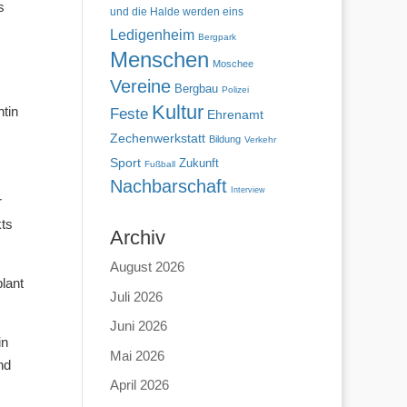
s
und die Halde werden eins
Ledigenheim
Bergpark
Menschen
Moschee
Vereine
Bergbau
Polizei
Kultur
tin
Feste
Ehrenamt
Zechenwerkstatt
Bildung
Verkehr
Sport
Zukunft
Fußball
Nachbarschaft
Interview
r
kts
Archiv
August 2026
lant
Juli 2026
Juni 2026
in
Mai 2026
nd
April 2026