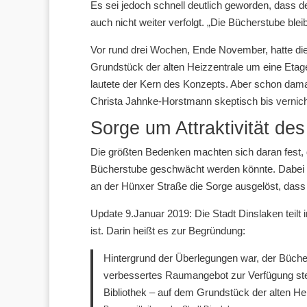
Es sei jedoch schnell deutlich geworden, dass d
auch nicht weiter verfolgt. „Die Bücherstube ble
Vor rund drei Wochen, Ende November, hatte d
Grundstück der alten Heizzentrale um eine Etag
lautete der Kern des Konzepts. Aber schon damal
Christa Jahnke-Horstmann skeptisch bis vernic
Sorge um Attraktivität de
Die größten Bedenken machten sich daran fest, 
Bücherstube geschwächt werden könnte. Dabei h
an der Hünxer Straße die Sorge ausgelöst, dass 
Update 9.Januar 2019: Die Stadt Dinslaken teilt 
ist. Darin heißt es zur Begründung:
Hintergrund der Überlegungen war, der Büch
verbessertes Raumangebot zur Verfügung stel
Bibliothek – auf dem Grundstück der alten 