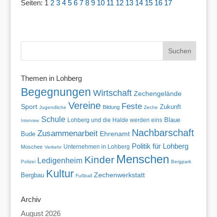
Seiten:
1
2
3
4
5
6
7
8
9
10
11
12
13
14
15
16
17
Themen in Lohberg
Begegnungen
Wirtschaft
Zechengelände
Vereine
Feste
Sport
Zukunft
Bildung
Jugendliche
Zeche
Schule
Blaue
Lohberg und die Halde werden eins
Interview
Nachbarschaft
Zusammenarbeit
Bude
Ehrenamt
Politik für Lohberg
Unternehmen in Lohberg
Moschee
Verkehr
Menschen
Kinder
Ledigenheim
Polizei
Bergpark
Kultur
Zechenwerkstatt
Bergbau
Fußball
Archiv
August 2026