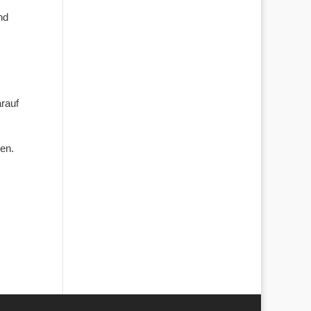
nd
arauf
en.