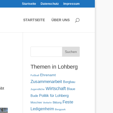
Startseite
Datenschutz
Impressum
STARTSEITE
ÜBER UNS
Themen in Lohberg
Ehrenamt
Fußball
Zusammenarbeit
Bergbau
Wirtschaft
ibt
Blaue
Jugendliche
Politik für Lohberg
Bude
Feste
Moschee
Bildung
Verkehr
Ledigenheim
Bergpark