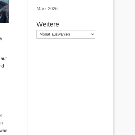
März 2026
Weitere
Weitere
ch
 auf
nd
er
en
twas