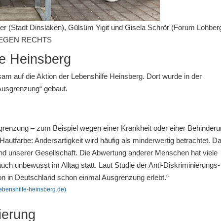
r (Stadt Dinslaken), Gülsüm Yigit und Gisela Schrör (Forum Lohberg
S GEGEN RECHTS
fe Heinsberg
 auf die Aktion der Lebenshilfe Heinsberg. Dort wurde in der
Ausgrenzung“ gebaut.
grenzung – zum Beispiel wegen einer Krankheit oder einer Behinderu
autfarbe: Andersartigkeit wird häufig als minderwertig betrachtet. D
nd unserer Gesellschaft. Die Abwertung anderer Menschen hat viele
ch unbewusst im Alltag statt. Laut Studie der Anti-Diskriminierungs-
son in Deutschland schon einmal Ausgrenzung erlebt.“
ebenshilfe-heinsberg.de)
ierung