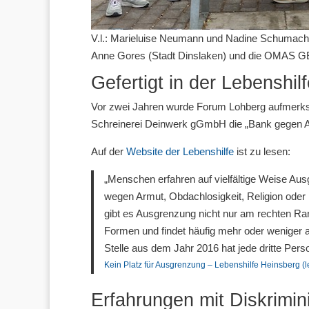
V.l.: Marieluise Neumann und Nadine Schumache
Anne Gores (Stadt Dinslaken) und die OMA
Gefertigt in der Lebenshil
Vor zwei Jahren wurde Forum Lohberg aufmerksam
Schreinerei Deinwerk gGmbH die „Bank gegen 
Auf der
Website der Lebenshilfe
ist zu lesen:
„Menschen erfahren auf vielfältige Weise Aus
wegen Armut, Obdachlosigkeit, Religion oder H
gibt es Ausgrenzung nicht nur am rechten Ra
Formen und findet häufig mehr oder weniger au
Stelle aus dem Jahr 2016 hat jede dritte Per
Kein Platz für Ausgrenzung – Lebenshilfe Heinsberg (l
Erfahrungen mit Diskrimin