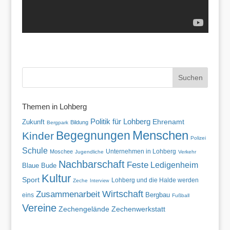
Themen in Lohberg
Politik für Lohberg
Zukunft
Ehrenamt
Bildung
Bergpark
Menschen
Begegnungen
Kinder
Polizei
Schule
Unternehmen in Lohberg
Moschee
Jugendliche
Verkehr
Nachbarschaft
Feste
Ledigenheim
Blaue Bude
Kultur
Sport
Lohberg und die Halde werden
Zeche
Interview
Wirtschaft
Zusammenarbeit
eins
Bergbau
Fußball
Vereine
Zechenwerkstatt
Zechengelände