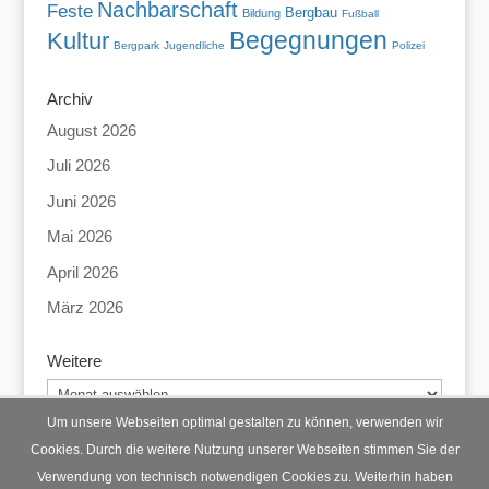
Nachbarschaft
Feste
Bergbau
Bildung
Fußball
Begegnungen
Kultur
Bergpark
Jugendliche
Polizei
Archiv
August 2026
Juli 2026
Juni 2026
Mai 2026
April 2026
März 2026
Weitere
Weitere
Um unsere Webseiten optimal gestalten zu können, verwenden wir
Cookies. Durch die weitere Nutzung unserer Webseiten stimmen Sie der
Verwendung von technisch notwendigen Cookies zu. Weiterhin haben