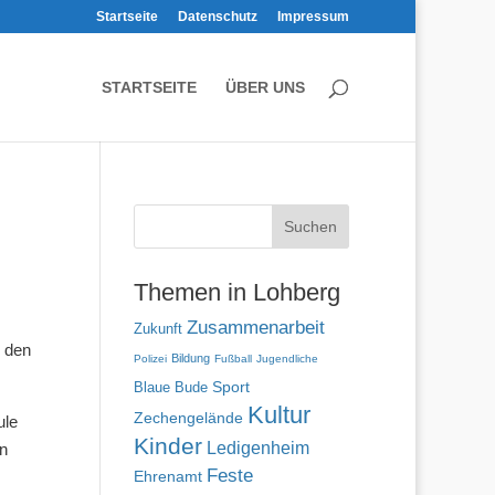
Startseite
Datenschutz
Impressum
STARTSEITE
ÜBER UNS
Themen in Lohberg
Zusammenarbeit
Zukunft
h den
Bildung
Polizei
Fußball
Jugendliche
Blaue Bude
Sport
Kultur
Zechengelände
ule
Kinder
Ledigenheim
en
Feste
Ehrenamt