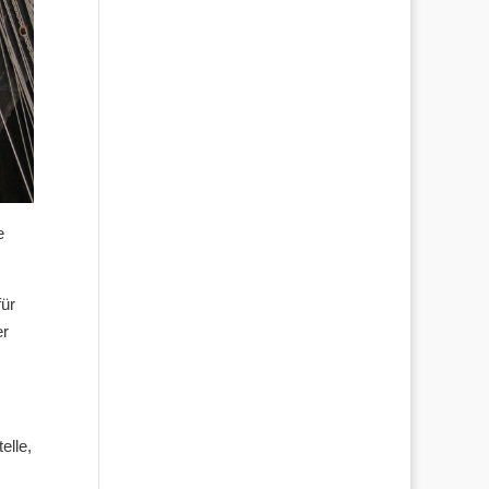
e
für
er
elle,