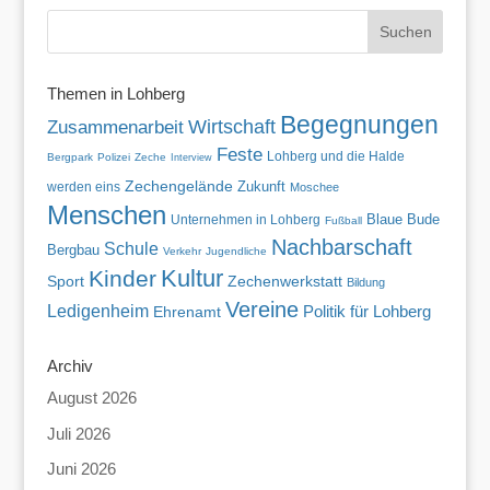
Themen in Lohberg
Begegnungen
Wirtschaft
Zusammenarbeit
Feste
Lohberg und die Halde
Bergpark
Polizei
Zeche
Interview
Zechengelände
Zukunft
werden eins
Moschee
Menschen
Blaue Bude
Unternehmen in Lohberg
Fußball
Nachbarschaft
Schule
Bergbau
Verkehr
Jugendliche
Kultur
Kinder
Zechenwerkstatt
Sport
Bildung
Vereine
Ledigenheim
Politik für Lohberg
Ehrenamt
Archiv
August 2026
Juli 2026
Juni 2026