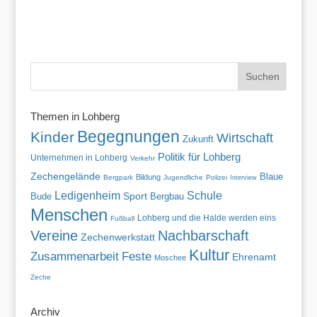
Themen in Lohberg
Begegnungen
Kinder
Wirtschaft
Zukunft
Politik für Lohberg
Unternehmen in Lohberg
Verkehr
Zechengelände
Blaue
Bildung
Bergpark
Jugendliche
Polizei
Interview
Ledigenheim
Schule
Bude
Sport
Bergbau
Menschen
Lohberg und die Halde werden eins
Fußball
Vereine
Nachbarschaft
Zechenwerkstatt
Kultur
Zusammenarbeit
Feste
Ehrenamt
Moschee
Zeche
Archiv