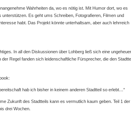
r unangenehme Wahrheiten da, wo es nötig ist. Mit Humor dort, wo es
ns unterstützen. Es geht ums Schreiben, Fotografieren, Filmen und
Interesse habt. Das Projekt könnte unterhaltsam, aber auch lehrreich
iges. In all den Diskussionen über Lohberg ließ sich eine ungeheue
n der Regel fanden sich leidenschaftliche Fürsprecher, die den Stadtte
book:
sbereitschaft hab ich bisher in keinem anderen Stadtteil so erlebt…“
e Zukunft des Stadtteils kann es vermutlich kaum geben. Teil 1 der
 bis drei Wochen.