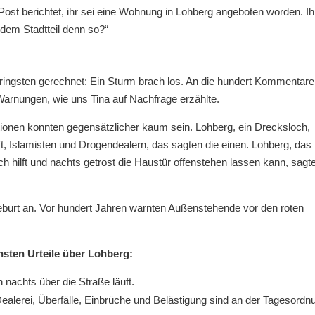
 Post berichtet, ihr sei eine Wohnung in Lohberg angeboten worden. Ih
 dem Stadtteil denn so?“
ringsten gerechnet: Ein Sturm brach los. An die hundert Kommentare,
Warnungen, wie uns Tina auf Nachfrage erzählte.
tionen konnten gegensätzlicher kaum sein. Lohberg, ein Drecksloch,
ft, Islamisten und Drogendealern, das sagten die einen. Lohberg, das
ch hilft und nachts getrost die Haustür offenstehen lassen kann, sagt
eburt an. Vor hundert Jahren warnten Außenstehende vor den roten
hsten Urteile über Lohberg:
achts über die Straße läuft.
 Dealerei, Überfälle, Einbrüche und Belästigung sind an der Tagesordn