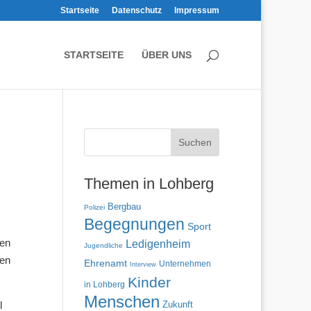
Startseite
Datenschutz
Impressum
STARTSEITE
ÜBER UNS
Themen in Lohberg
Bergbau
Polizei
Begegnungen
Sport
den
Ledigenheim
Jugendliche
hen
Ehrenamt
Unternehmen
Interview
Kinder
in Lohberg
Menschen
l
Zukunft