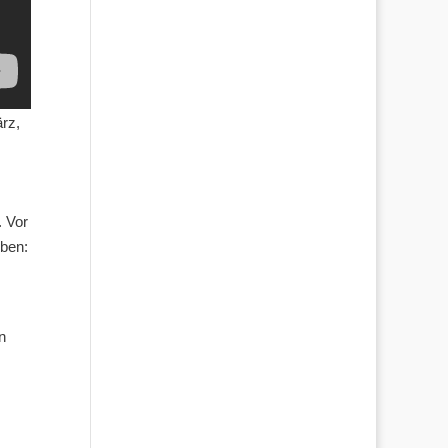
rz,
. Vor
eben:
n