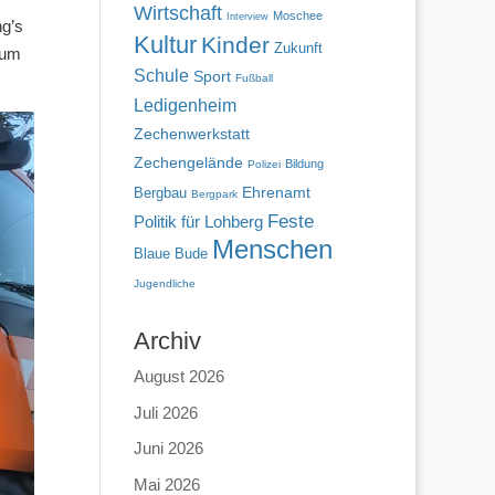
Wirtschaft
Moschee
Interview
ng’s
Kultur
Kinder
Zukunft
 um
Schule
Sport
Fußball
Ledigenheim
Zechenwerkstatt
Zechengelände
Bildung
Polizei
Ehrenamt
Bergbau
Bergpark
Feste
Politik für Lohberg
Menschen
Blaue Bude
Jugendliche
Archiv
August 2026
Juli 2026
Juni 2026
Mai 2026