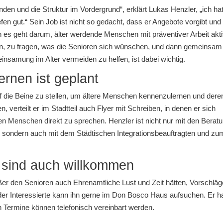
den und die Struktur im Vordergrund“, erklärt Lukas Henzler, „ich hat
efen gut.“ Sein Job ist nicht so gedacht, dass er Angebote vorgibt und 
 es geht darum, älter werdende Menschen mit präventiver Arbeit akt
rin, zu fragen, was die Senioren sich wünschen, und dann gemeinsam
reinsamung im Alter vermeiden zu helfen, ist dabei wichtig.
rnen ist geplant
auf die Beine zu stellen, um ältere Menschen kennenzulernen und dere
 verteilt er im Stadtteil auch Flyer mit Schreiben, in denen er sich
 den Menschen direkt zu sprechen. Henzler ist nicht nur mit den Berat
 sondern auch mit dem Städtischen Integrationsbeauftragten und zu
 sind auch willkommen
er den Senioren auch Ehrenamtliche Lust und Zeit hätten, Vorschläg
er Interessierte kann ihn gerne im Don Bosco Haus aufsuchen. Er h
 Termine können telefonisch vereinbart werden.