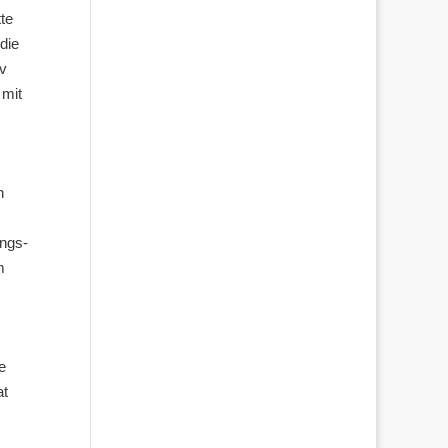
te
die
iv
 mit
n
ungs-
m
e
at