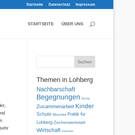
Startseite
Datenschutz
Impressum
STARTSEITE
ÜBER UNS
Themen in Lohberg
Nachbarschaft
Begegnungen
Zeche
Kinder
er,
Zusammenarbeit
and
Schule
Politik für
Moschee
en
Lohberg
Zechenwerkstatt
 sehr
Wirtschaft
Interview