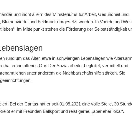
der und nicht allein“ des Ministeriums für Arbeit, Gesundheit und
 Blumenviertel und Feldmark umgesetzt werden. In Voerde und Wes
alt leben“. Im Mittelpunkt stehen die Förderung der Selbstständigkeit u
.
 Lebenslagen
gen rund um das Alter, etwa in schwierigen Lebenslagen wie Altersarm
 hat er ein offenes Ohr. Der Sozialarbeiter begleitet, vermittelt und
Ehrenamtlichen unter anderem die Nachbarschaftshilfe stärken. Sie
egeeinrichtungen.
ert. Bei der Caritas hat er seit 01.08.2021 eine volle Stelle, 30 Stund
reibt er mit Freunden Ballsport und reist gerne, „aber eher lokal“.