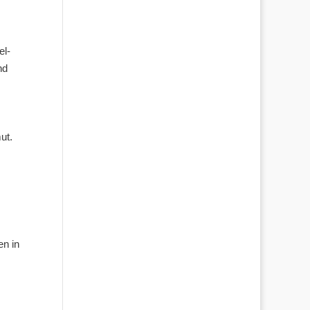
el-
nd
ut.
en in