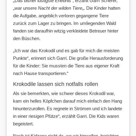
„Das bisher lustigste Erlebnis“, erzählt Garri Scherer,
„war unsere
Nacht der wilden Tiere
„. Die Kinder hatten
die Aufgabe, angeblich verloren gegangene Tiere
zurück zum Lager zu bringen. Im umliegenden Wald
fanden sie daraufhin witzig verkleidete Betreuer hinter
den Büschen.
„Ich war das Krokodil und es gab für mich die meisten
Punkte“, erinnert sich Garri. Die große Herausforderung
für die Kinder: Sie mussten die Tiere aus eigener Kraft
nach Hause transportieren.“
Krokodile lassen sich notfalls rollen
Als sie bemerkten, wie schwer dieses Krokodil war,
kam ein helles Köpfchen darauf mich einfach den Hang
hinunterzurollen. Es regnete in Strömen und ich landete
in einer riesigen Pfütze“, erzählt Garri. Die Kids waren
begeistert.
Noch ist Kidzone nicht da, wo wir hinwollen, berichten