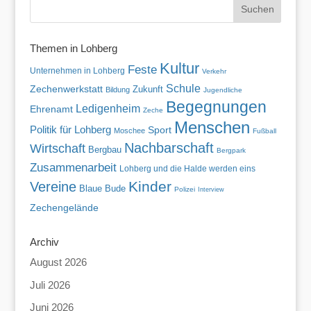
Themen in Lohberg
Kultur
Feste
Unternehmen in Lohberg
Verkehr
Schule
Zechenwerkstatt
Zukunft
Bildung
Jugendliche
Begegnungen
Ledigenheim
Ehrenamt
Zeche
Menschen
Politik für Lohberg
Sport
Moschee
Fußball
Nachbarschaft
Wirtschaft
Bergbau
Bergpark
Zusammenarbeit
Lohberg und die Halde werden eins
Kinder
Vereine
Blaue Bude
Polizei
Interview
Zechengelände
Archiv
August 2026
Juli 2026
Juni 2026