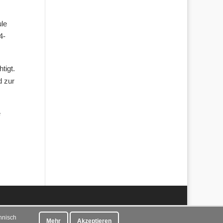
ule
4-
tigt.
d zur
e
hnisch
Mehr
Akzeptieren