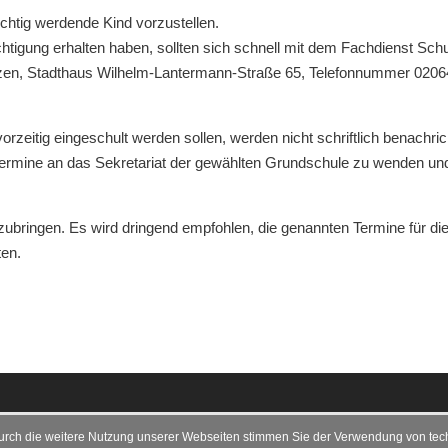
chtig werdende Kind vorzustellen.
htigung erhalten haben, sollten sich schnell mit dem Fachdienst Sch
etzen, Stadthaus Wilhelm-Lantermann-Straße 65, Telefonnummer 0206
rzeitig eingeschult werden sollen, werden nicht schriftlich benachrich
ermine an das Sekretariat der gewählten Grundschule zu wenden un
ubringen. Es wird dringend empfohlen, die genannten Termine für di
en.
urch die weitere Nutzung unserer Webseiten stimmen Sie der Verwendung von tec