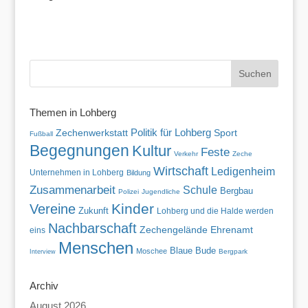
Themen in Lohberg
Politik für Lohberg
Zechenwerkstatt
Sport
Fußball
Begegnungen
Kultur
Feste
Verkehr
Zeche
Wirtschaft
Ledigenheim
Unternehmen in Lohberg
Bildung
Zusammenarbeit
Schule
Bergbau
Polizei
Jugendliche
Kinder
Vereine
Zukunft
Lohberg und die Halde werden
Nachbarschaft
Zechengelände
Ehrenamt
eins
Menschen
Blaue Bude
Moschee
Bergpark
Interview
Archiv
August 2026