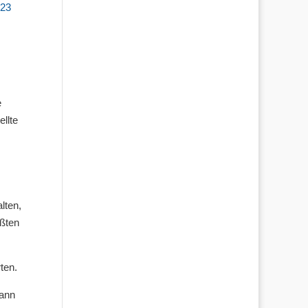
V23
e
llte
lten,
ößten
ten.
kann