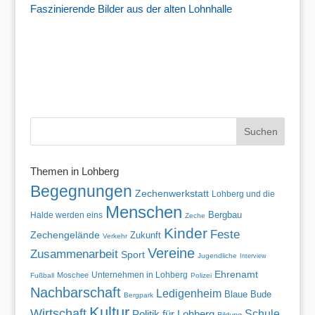
Faszinierende Bilder aus der alten Lohnhalle
Themen in Lohberg
Begegnungen
Zechenwerkstatt
Lohberg und die
Menschen
Halde werden eins
Bergbau
Zeche
Kinder
Feste
Zechengelände
Zukunft
Verkehr
Vereine
Zusammenarbeit
Sport
Jugendliche
Interview
Ehrenamt
Unternehmen in Lohberg
Moschee
Fußball
Polizei
Nachbarschaft
Ledigenheim
Blaue Bude
Bergpark
Kultur
Wirtschaft
Politik für Lohberg
Schule
Bildung