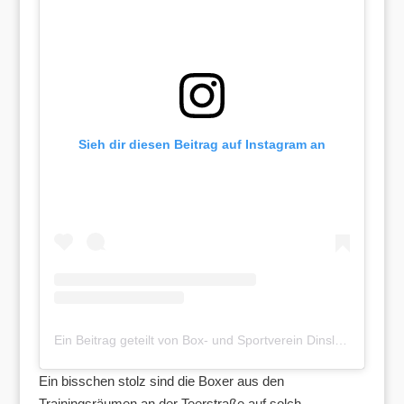
Sieh dir diesen Beitrag auf Instagram an
Ein Beitrag geteilt von Box- und Sportverein Dinslaken (@boxverein_dinslaken)
Ein bisschen stolz sind die Boxer aus den
Trainingsräumen an der Teerstraße auf solch