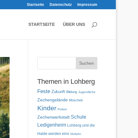
Startseite
Datenschutz
Impressum
STARTSEITE
ÜBER UNS
Themen in Lohberg
Feste
Zukunft
Bildung
Jugendliche
Zechengelände
Moschee
Kinder
Polizei
Schule
Zechenwerkstatt
Ledigenheim
Lohberg und die
Halde werden eins
Verkehr