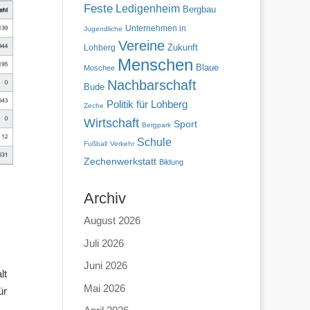
Feste
Ledigenheim
Bergbau
Unternehmen in
Jugendliche
Vereine
Zukunft
Lohberg
Menschen
Blaue
Moschee
Nachbarschaft
Bude
Politik für Lohberg
Zeche
Wirtschaft
Sport
Bergpark
Schule
Fußball
Verkehr
Zechenwerkstatt
Bildung
Archiv
August 2026
Juli 2026
Juni 2026
lt
Mai 2026
ür