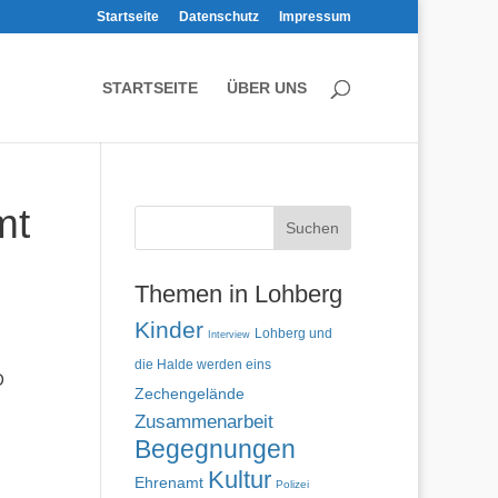
Startseite
Datenschutz
Impressum
STARTSEITE
ÜBER UNS
mt
Themen in Lohberg
Kinder
Lohberg und
Interview
die Halde werden eins
D
Zechengelände
Zusammenarbeit
Begegnungen
Kultur
Ehrenamt
Polizei