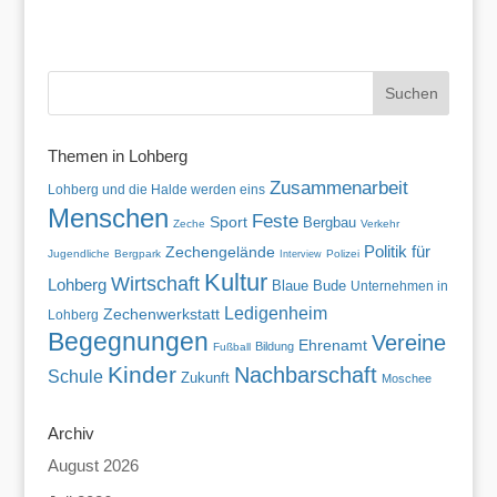
Themen in Lohberg
Zusammenarbeit
Lohberg und die Halde werden eins
Menschen
Feste
Sport
Bergbau
Zeche
Verkehr
Politik für
Zechengelände
Jugendliche
Bergpark
Polizei
Interview
Kultur
Wirtschaft
Lohberg
Blaue Bude
Unternehmen in
Ledigenheim
Zechenwerkstatt
Lohberg
Begegnungen
Vereine
Ehrenamt
Bildung
Fußball
Kinder
Nachbarschaft
Schule
Zukunft
Moschee
Archiv
August 2026