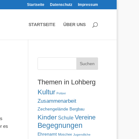
Startseite
Datenschutz
Impressum
STARTSEITE
ÜBER UNS
Themen in Lohberg
Kultur
Polizei
Zusammenarbeit
Zechengelände
Bergbau
Kinder
Vereine
Schule
es
Begegnungen
r es
Ehrenamt
Moschee
Jugendliche