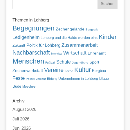
Themen in Lohberg
Begegnungen
Zechengelände
Bergpark
Kinder
Ledigenheim
Lohberg und die Halde werden eins
Zusammenarbeit
Politik für Lohberg
Zukunft
Nachbarschaft
Wirtschaft
Ehrenamt
Interview
Menschen
Schule
Sport
Fußball
Jugendliche
Kultur
Vereine
Zechenwerkstatt
Bergbau
Zeche
Feste
Blaue
Unternehmen in Lohberg
Bildung
Polizei
Verkehr
Bude
Moschee
Archiv
August 2026
Juli 2026
Juni 2026