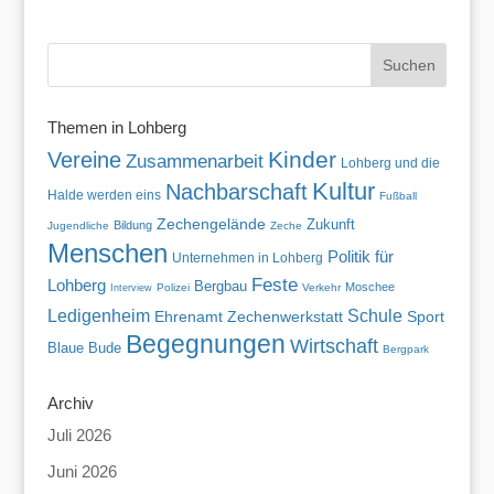
Themen in Lohberg
Kinder
Vereine
Zusammenarbeit
Lohberg und die
Kultur
Nachbarschaft
Halde werden eins
Fußball
Zechengelände
Zukunft
Bildung
Jugendliche
Zeche
Menschen
Politik für
Unternehmen in Lohberg
Feste
Lohberg
Bergbau
Moschee
Polizei
Verkehr
Interview
Ledigenheim
Schule
Zechenwerkstatt
Ehrenamt
Sport
Begegnungen
Wirtschaft
Blaue Bude
Bergpark
Archiv
Juli 2026
Juni 2026