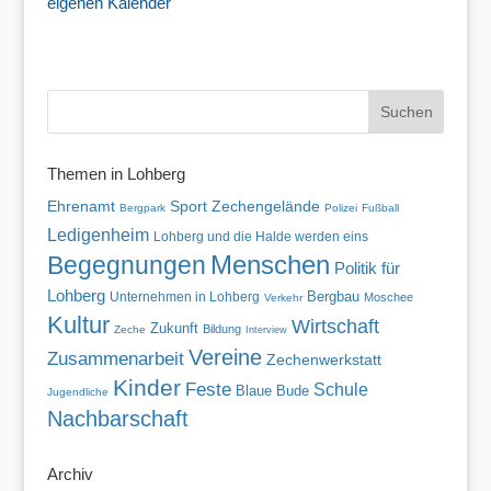
eigenen Kalender
Themen in Lohberg
Ehrenamt
Sport
Zechengelände
Bergpark
Polizei
Fußball
Ledigenheim
Lohberg und die Halde werden eins
Menschen
Begegnungen
Politik für
Lohberg
Unternehmen in Lohberg
Bergbau
Moschee
Verkehr
Kultur
Wirtschaft
Zukunft
Bildung
Zeche
Interview
Vereine
Zusammenarbeit
Zechenwerkstatt
Kinder
Feste
Schule
Blaue Bude
Jugendliche
Nachbarschaft
Archiv