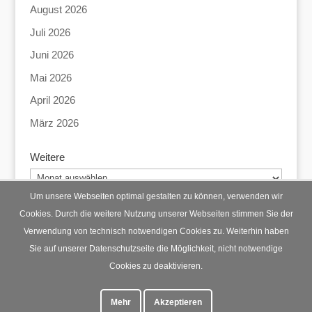
August 2026
Juli 2026
Juni 2026
Mai 2026
April 2026
März 2026
Weitere
Weitere
Um unsere Webseiten optimal gestalten zu können, verwenden wir
Cookies. Durch die weitere Nutzung unserer Webseiten stimmen Sie der
Verwendung von technisch notwendigen Cookies zu. Weiterhin haben
Startseite
Datenschutz
Impressum
Sie auf unserer Datenschutzseite die Möglichkeit, nicht notwendige
Cookies zu deaktivieren.
Mehr
Akzeptieren
© Lohberg Mittendrin 2023