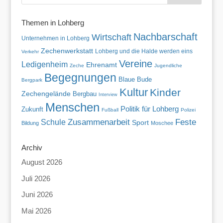
Themen in Lohberg
Nachbarschaft
Wirtschaft
Unternehmen in Lohberg
Zechenwerkstatt
Lohberg und die Halde werden eins
Verkehr
Vereine
Ledigenheim
Ehrenamt
Zeche
Jugendliche
Begegnungen
Blaue Bude
Bergpark
Kultur
Kinder
Zechengelände
Bergbau
Interview
Menschen
Politik für Lohberg
Zukunft
Fußball
Polizei
Zusammenarbeit
Feste
Schule
Sport
Bildung
Moschee
Archiv
August 2026
Juli 2026
Juni 2026
Mai 2026