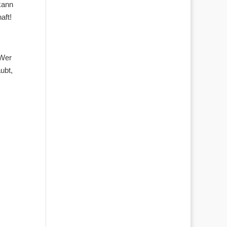
kann
aft!
 Wer
ubt,