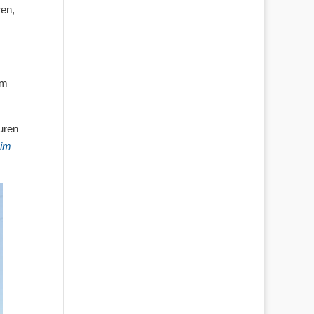
ren,
um
uren
 im