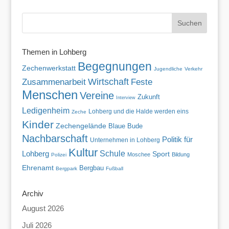
Themen in Lohberg
Begegnungen
Zechenwerkstatt
Jugendliche
Verkehr
Wirtschaft
Zusammenarbeit
Feste
Menschen
Vereine
Zukunft
Interview
Ledigenheim
Lohberg und die Halde werden eins
Zeche
Kinder
Zechengelände
Blaue Bude
Nachbarschaft
Politik für
Unternehmen in Lohberg
Kultur
Lohberg
Schule
Sport
Moschee
Bildung
Polizei
Ehrenamt
Bergbau
Bergpark
Fußball
Archiv
August 2026
Juli 2026