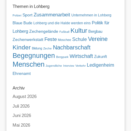
Themen in Lohberg
Zusammenarbeit
Sport
Unternehmen in Lohberg
Polizei
Politik für
Blaue Bude
Lohberg und die Halde werden eins
Kultur
Lohberg
Zechengelände
Bergbau
Fußball
Vereine
Feste
Schule
Zechenwerkstatt
Moschee
Kinder
Nachbarschaft
Bildung
Zeche
Begegnungen
Wirtschaft
Zukunft
Bergpark
Menschen
Ledigenheim
Jugendliche
Verkehr
Interview
Ehrenamt
Archiv
August 2026
Juli 2026
Juni 2026
Mai 2026