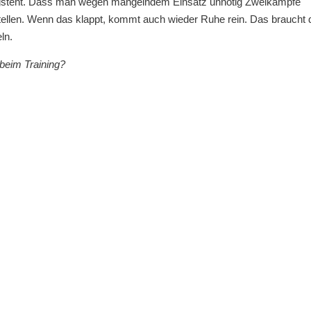
egsteht. Dass man wegen mangelndem Einsatz unnötig Zweikämpfe
tellen. Wenn das klappt, kommt auch wieder Ruhe rein. Das braucht 
ln.
beim Training?