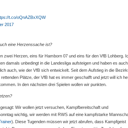
ttps://t.co/oQnAZBxXQW
er 2017
 auch eine Herzenssache ist?
gen zwei Herzen, eins für Hamborn 07 und eins für den VfB Lohberg. I
ollten damals unbedingt in die Landesliga aufsteigen und haben es auch
lich auch, wie der VfB sich entwickelt. Seit dem Aufstieg in die Bezirk
ttenden Plätze, der VfB hat es immer geschafft und jetzt will ich hel
rkommen. In den nächsten drei Spielen wollen wir punkten.
setzen?
esagt: Wir wollen jetzt versuchen, Kampfbereitschaft und
Sonntag wichtig, wir werden mit RWS auf eine kampfstarke Mannscha
Trainer
). Diese Tugenden müssen wir jetzt abrufen, dass Kampfgeist