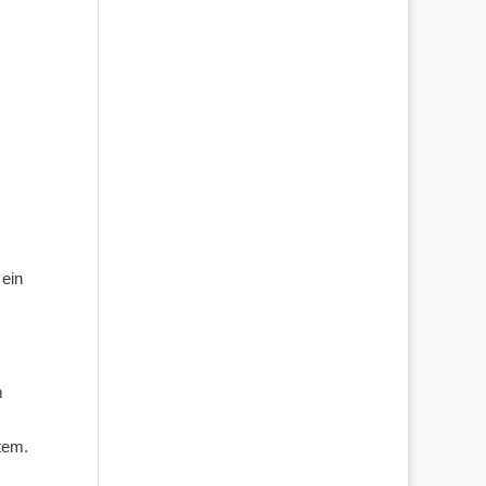
 ein
m
tem.