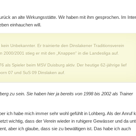
zurück an alte Wirkungsstätte. Wir haben mit ihm gesprochen. Im Inte
Leben einhauchen will.
g kein Unbekannter. Er trainierte den Dinslakener Traditionsverein
on 2000/2001 stieg er mit den „Knappen“ in die Landesliga auf.
6 als Spieler beim MSV Duisburg aktiv. Der heutige 62-jährige lief
orn 07 und SuS 09 Dinslaken auf.
berg zu sein. Sie haben hier ja bereits von 1998 bis 2002 als Trainer
ber ich habe mich immer sehr wohl gefühlt in Lohberg. Als der Anruf 
 jetzt wichtig, dass der Verein wieder in ruhigere Gewässer und da un
t, aber ich glaube, dass sie zu bewältigen ist. Das habe ich auch