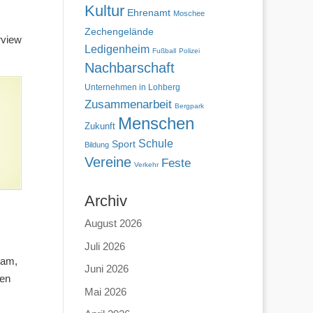
Kultur
Ehrenamt
Moschee
Zechengelände
rview
Ledigenheim
Fußball
Polizei
Nachbarschaft
Unternehmen in Lohberg
Zusammenarbeit
Bergpark
Menschen
Zukunft
Schule
Sport
Bildung
Vereine
Feste
Verkehr
Archiv
August 2026
Juli 2026
kam,
Juni 2026
ten
Mai 2026